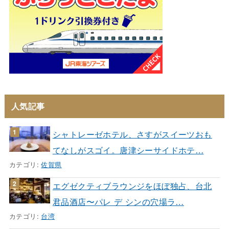
人気記事
シャトレーゼホテル、さすがスイーツおも
てなしがスゴイ。唐津シーサイドホテ…
カテゴリ:
佐賀県
エグゼクティブラウンジをほぼ独占、台北
君品酒店〜パレ デ シンの穴場ラ…
カテゴリ:
台湾