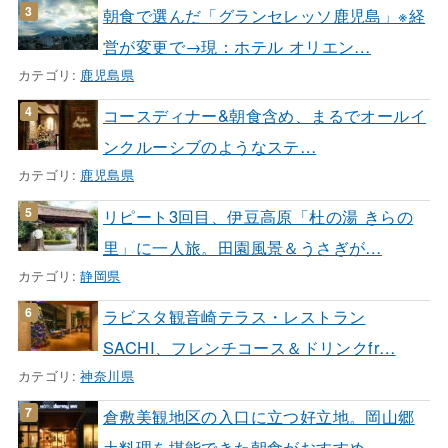
朝食で選んだ「グランセレッソ鹿児島」※経
営が変更で→現：ホテル オリエン…
カテゴリ:
鹿児島県
コースディナー&朝食含め、まるでオールイ
ンクルーシブのようなステ…
カテゴリ:
鹿児島県
リピート3回目、伊豆高原「杜の湯 きらの
里」に一人旅。田園風景＆うさぎが…
カテゴリ:
静岡県
ラビスタ観音崎テラス・レストラン
SACHI、フレンチコース＆ドリンクfr…
カテゴリ:
神奈川県
倉敷美観地区の入口に立つ好立地。岡山郷
土料理を堪能できた朝食がおすすめ。…