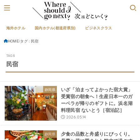
海外ホテル
国内ホテル(都道府県別)
ビジネスクラス
HOME
タグ : 民宿
民宿
いざ「泊まってよかった宿大賞」
静岡県
受賞宿の朝食へ！生産日本一のガ
ーベラが帰りのギフトに。浜名湖
料理民宿 ないとう［宿泊記］
2026.05.14
夕食の品数と舟盛りにびっくり。
静岡県