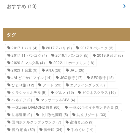
おすすめ
(13)
タグ
2017.1 パリ
(4)
2017.7 パリ
(9)
2017.9 バンコク
(3)
2017.11 バンコク
(4)
2019.1 バンコク
(5)
2019.9 台北
(5)
2020.2 マルタ島
(4)
2022.11 ホーチミン
(18)
2023.1 台北
(9)
ANA
(28)
JAL
(26)
JALどこかにマイル
(14)
JGC修行
(17)
SFC修行
(15)
ひとり旅
(12)
アート
(23)
エアライングッズ
(3)
クラシックホテル
(9)
グルメ
(19)
ビジネスクラス
(16)
ベネチア
(2)
マッサージ＆SPA
(4)
一休.com DIAMOND特典
(60)
一休.comダイヤモンド会員
(3)
世界遺産
(9)
中川政七商店
(5)
共立リゾート
(33)
国内ホテルクラブラウンジ
(7)
宿泊まとめ
(9)
宿泊 朝食
(82)
御朱印
(34)
手ぬぐい
(14)