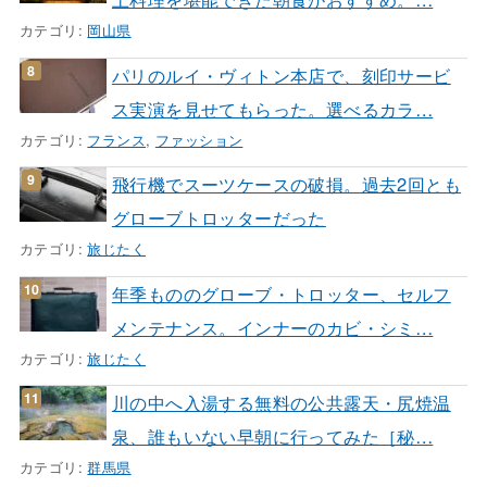
カテゴリ:
岡山県
パリのルイ・ヴィトン本店で、刻印サービ
ス実演を見せてもらった。選べるカラ…
カテゴリ:
フランス
,
ファッション
飛行機でスーツケースの破損。過去2回とも
グローブトロッターだった
カテゴリ:
旅じたく
年季もののグローブ・トロッター、セルフ
メンテナンス。インナーのカビ・シミ…
カテゴリ:
旅じたく
川の中へ入湯する無料の公共露天・尻焼温
泉、誰もいない早朝に行ってみた［秘…
カテゴリ:
群馬県