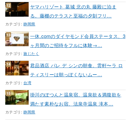
ヤマハリゾート 葛城 北の丸 藤殿に泊ま
る。藤棚のテラスと至福の夕刻フリ…
カテゴリ:
静岡県
一休.comのダイヤモンド会員ステータス、3
ヶ月間のご招待をフルに体験→…
カテゴリ:
旅じたく
君品酒店 パレ デ シンの朝食。雲軒〜ラ ロ
ティスリーは朝っぽくないムー…
カテゴリ:
台湾
掛川のぽつんと温泉宿。温泉欲＆満腹欲を
満たす素朴なお宿、法泉寺温泉 滝本…
カテゴリ:
静岡県