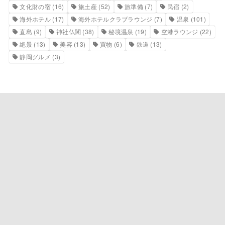
文化財の宿
(16)
旅土産
(52)
旅準備
(7)
民宿
(2)
海外ホテル
(17)
海外ホテルクラブラウンジ
(7)
温泉
(101)
直島
(9)
神社仏閣
(38)
秘境温泉
(19)
空港ラウンジ
(22)
絶景
(13)
美容
(13)
買物
(6)
鉄道
(13)
静岡グルメ
(3)