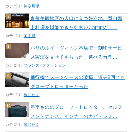
カテゴリ:
神奈川県
倉敷美観地区の入口に立つ好立地。岡山郷
土料理を堪能できた朝食がおすすめ。…
カテゴリ:
岡山県
パリのルイ・ヴィトン本店で、刻印サービ
ス実演を見せてもらった。選べるカラ…
カテゴリ:
フランス
,
ファッション
飛行機でスーツケースの破損。過去2回とも
グローブトロッターだった
カテゴリ:
旅じたく
年季もののグローブ・トロッター、セルフ
メンテナンス。インナーのカビ・シミ…
カテゴリ:
旅じたく