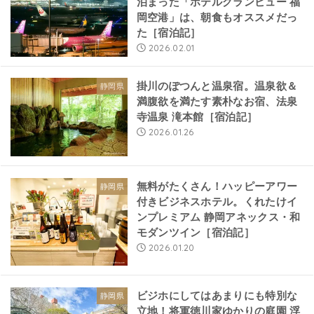
泊まった「ホテルグランビュー 福
岡空港」は、朝食もオススメだっ
た［宿泊記］
2026.02.01
掛川のぽつんと温泉宿。温泉欲＆
静岡県
満腹欲を満たす素朴なお宿、法泉
寺温泉 滝本館［宿泊記］
2026.01.26
無料がたくさん！ハッピーアワー
静岡県
付きビジネスホテル。くれたけイ
ンプレミアム 静岡アネックス・和
モダンツイン［宿泊記］
2026.01.20
ビジホにしてはあまりにも特別な
静岡県
立地！将軍徳川家ゆかりの庭園 浮