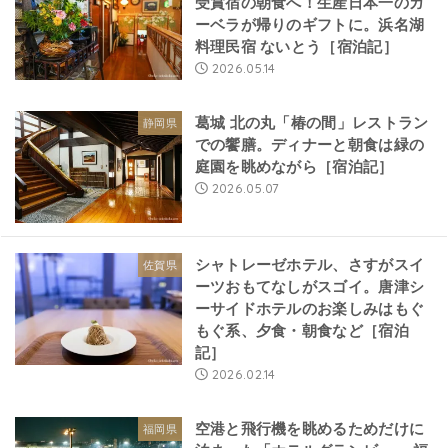
受賞宿の朝食へ！生産日本一のガ
ーベラが帰りのギフトに。浜名湖
料理民宿 ないとう［宿泊記］
2026.05.14
葛城 北の丸「椿の間」レストラン
静岡県
での饗膳。ディナーと朝食は緑の
庭園を眺めながら［宿泊記］
2026.05.07
シャトレーゼホテル、さすがスイ
佐賀県
ーツおもてなしがスゴイ。唐津シ
ーサイドホテルのお楽しみはもぐ
もぐ系、夕食・朝食など［宿泊
記］
2026.02.14
空港と飛行機を眺めるためだけに
福岡県