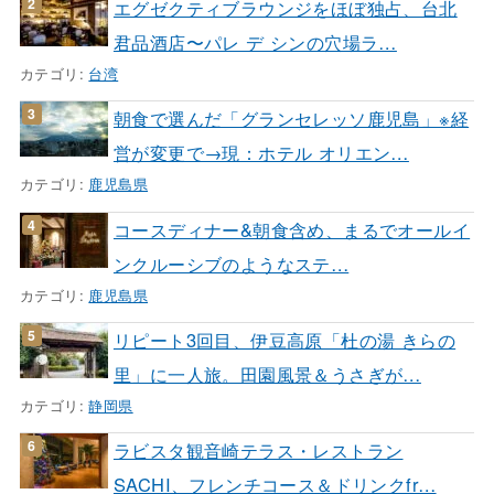
エグゼクティブラウンジをほぼ独占、台北
君品酒店〜パレ デ シンの穴場ラ…
カテゴリ:
台湾
朝食で選んだ「グランセレッソ鹿児島」※経
営が変更で→現：ホテル オリエン…
カテゴリ:
鹿児島県
コースディナー&朝食含め、まるでオールイ
ンクルーシブのようなステ…
カテゴリ:
鹿児島県
リピート3回目、伊豆高原「杜の湯 きらの
里」に一人旅。田園風景＆うさぎが…
カテゴリ:
静岡県
ラビスタ観音崎テラス・レストラン
SACHI、フレンチコース＆ドリンクfr…