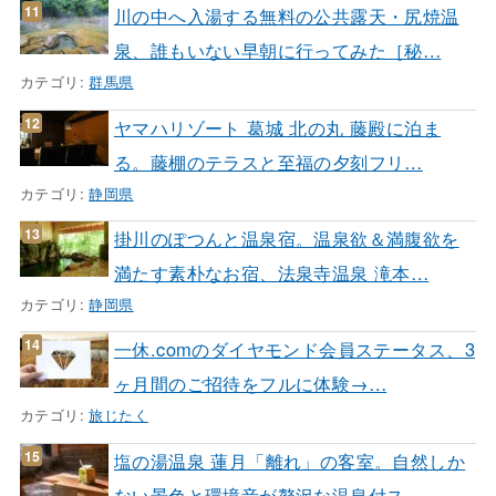
川の中へ入湯する無料の公共露天・尻焼温
泉、誰もいない早朝に行ってみた［秘…
カテゴリ:
群馬県
ヤマハリゾート 葛城 北の丸 藤殿に泊ま
る。藤棚のテラスと至福の夕刻フリ…
カテゴリ:
静岡県
掛川のぽつんと温泉宿。温泉欲＆満腹欲を
満たす素朴なお宿、法泉寺温泉 滝本…
カテゴリ:
静岡県
一休.comのダイヤモンド会員ステータス、3
ヶ月間のご招待をフルに体験→…
カテゴリ:
旅じたく
塩の湯温泉 蓮月「離れ」の客室。自然しか
ない景色と環境音が贅沢な温泉付ス…