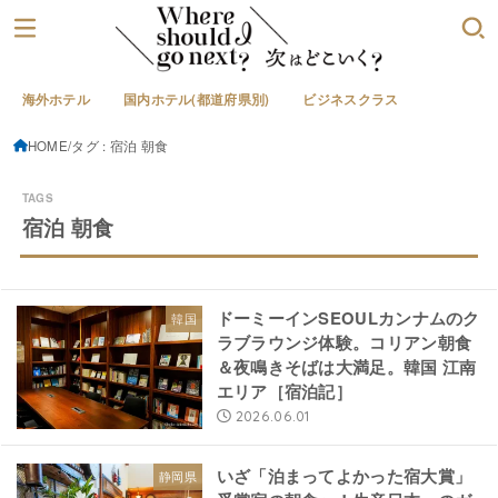
海外ホテル
国内ホテル(都道府県別)
ビジネスクラス
HOME
タグ : 宿泊 朝食
宿泊 朝食
ドーミーインSEOULカンナムのク
韓国
ラブラウンジ体験。コリアン朝食
＆夜鳴きそばは大満足。韓国 江南
エリア［宿泊記］
2026.06.01
いざ「泊まってよかった宿大賞」
静岡県