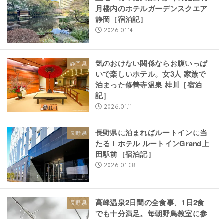
月楼内のホテルガーデンスクエア
静岡［宿泊記］
2026.01.14
気のおけない関係ならお腹いっぱ
静岡県
いで楽しいホテル。女3人 家族で
泊まった修善寺温泉 桂川［宿泊
記］
2026.01.11
長野県に泊まればルートインに当
長野県
たる！ホテル ルートインGrand上
田駅前［宿泊記］
2026.01.08
高峰温泉2日間の全食事、1日2食
長野県
でも十分満足。毎朝野鳥教室に参