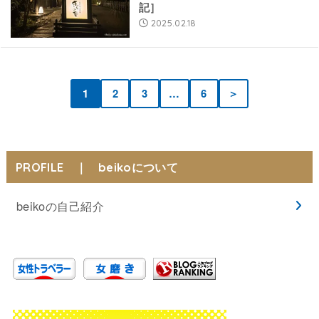
記］
2025.02.18
1
2
3
…
6
＞
PROFILE ｜ beikoについて
beikoの自己紹介