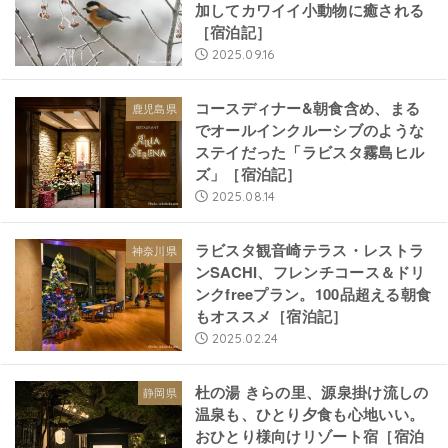
加してカワイイ小動物に癒される
［宿泊記］
2025.09.16
コースディナー&朝食含め、まる
鹿児島県
でオールインクルーシブのような
ステイだった「ラビスタ霧島ヒル
ズ」［宿泊記］
2025.08.14
ラビスタ観音崎テラス・レストラ
神奈川県
ンSACHI、フレンチコース＆ドリ
ンクfreeプラン。100品超える朝食
もオススメ［宿泊記］
2025.02.24
杜の湯 きらの里、源泉掛け流しの
静岡県
温泉も、ひとり夕食も心地いい。
おひとり様向けリゾート宿［宿泊