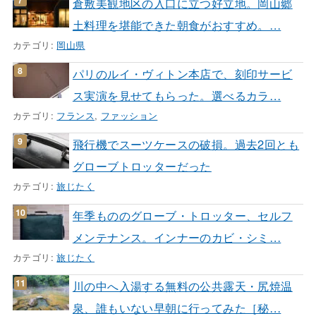
倉敷美観地区の入口に立つ好立地。岡山郷
土料理を堪能できた朝食がおすすめ。…
カテゴリ:
岡山県
パリのルイ・ヴィトン本店で、刻印サービ
ス実演を見せてもらった。選べるカラ…
カテゴリ:
フランス
,
ファッション
飛行機でスーツケースの破損。過去2回とも
グローブトロッターだった
カテゴリ:
旅じたく
年季もののグローブ・トロッター、セルフ
メンテナンス。インナーのカビ・シミ…
カテゴリ:
旅じたく
川の中へ入湯する無料の公共露天・尻焼温
泉、誰もいない早朝に行ってみた［秘…