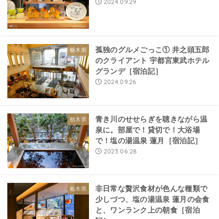
2024.09.29
孤独のグルメごっこ① 井之頭五郎
栃木県
のクライアント 宇都宮東武ホテル
グランデ［宿泊記］
2024.09.26
青き川のせせらぎを聴きながら温
栃木県
泉に。部屋で！貸切で！大浴場
で！塩の湯温泉 蓮月［宿泊記］
2023.06.28
非日常な贅沢食材が色んな種類で
栃木県
少しづつ、塩の湯温泉 蓮月の会食
と、ワンランク上の朝食［宿泊