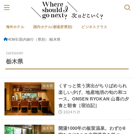
海外ホテル
国内ホテル(都道府県別)
ビジネスクラス
HOME
国内旅行（県別）
栃木県
栃木県
くすっと笑う演出がちりばめられ
栃木県
楽しい夕げ、地産地消の旬の和コ
ース。ONSEN RYOKAN 山喜の夕
食と朝食［宿泊記］
2024.11.21
開湯1000年の板室温泉。わずか8
栃木県