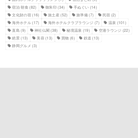
宿泊 朝食
(82)
御朱印
(34)
手ぬぐい
(14)
文化財の宿
(16)
旅土産
(52)
旅準備
(7)
民宿
(2)
海外ホテル
(17)
海外ホテルクラブラウンジ
(7)
温泉
(101)
直島
(9)
神社仏閣
(38)
秘境温泉
(19)
空港ラウンジ
(22)
絶景
(13)
美容
(13)
買物
(6)
鉄道
(13)
静岡グルメ
(3)