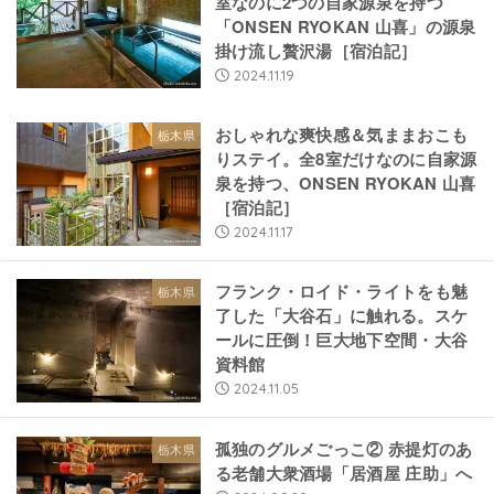
室なのに2つの自家源泉を持つ
「ONSEN RYOKAN 山喜」の源泉
掛け流し贅沢湯［宿泊記］
2024.11.19
おしゃれな爽快感＆気ままおこも
栃木県
りステイ。全8室だけなのに自家源
泉を持つ、ONSEN RYOKAN 山喜
［宿泊記］
2024.11.17
フランク・ロイド・ライトをも魅
栃木県
了した「大谷石」に触れる。スケ
ールに圧倒！巨大地下空間・大谷
資料館
2024.11.05
孤独のグルメごっこ② 赤提灯のあ
栃木県
る老舗大衆酒場「居酒屋 庄助」へ