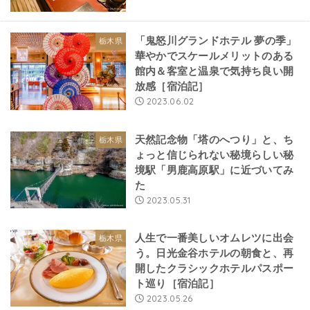
「鬼怒川グランドホテル 夢の季」
栃木県
華やかでスケールメリットのある
館内＆客室と温泉で気持ち良い開
放感［宿泊記］
2023.06.02
天然記念物「塔のへつり」と、ち
栃木県
ょっと信じられない秘境らしい秘
境駅「男鹿高原駅」に近づいてみ
た
2023.05.31
人生で一番美しいオムレツに出会
栃木県
う。日光金谷ホテルの朝食と、再
開したクラシックホテルパスポー
ト巡り［宿泊記］
2023.05.26