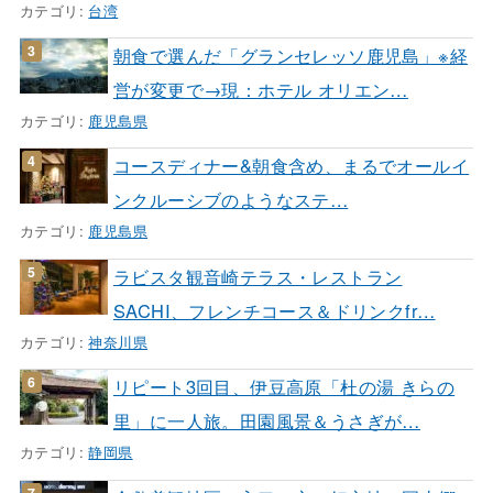
カテゴリ:
台湾
朝食で選んだ「グランセレッソ鹿児島」※経
営が変更で→現：ホテル オリエン…
カテゴリ:
鹿児島県
コースディナー&朝食含め、まるでオールイ
ンクルーシブのようなステ…
カテゴリ:
鹿児島県
ラビスタ観音崎テラス・レストラン
SACHI、フレンチコース＆ドリンクfr…
カテゴリ:
神奈川県
リピート3回目、伊豆高原「杜の湯 きらの
里」に一人旅。田園風景＆うさぎが…
カテゴリ:
静岡県