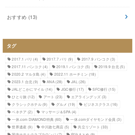
おすすめ
(13)
タグ
2017.1 パリ
(4)
2017.7 パリ
(9)
2017.9 バンコク
(3)
2017.11 バンコク
(4)
2019.1 バンコク
(5)
2019.9 台北
(5)
2020.2 マルタ島
(4)
2022.11 ホーチミン
(18)
2023.1 台北
(9)
ANA
(28)
JAL
(26)
JALどこかにマイル
(14)
JGC修行
(17)
SFC修行
(15)
ひとり旅
(12)
アート
(23)
エアライングッズ
(3)
クラシックホテル
(9)
グルメ
(19)
ビジネスクラス
(16)
ベネチア
(2)
マッサージ＆SPA
(4)
一休.com DIAMOND特典
(60)
一休.comダイヤモンド会員
(3)
世界遺産
(9)
中川政七商店
(5)
共立リゾート
(33)
国内ホテルクラブラウンジ
(7)
宿泊まとめ
(9)