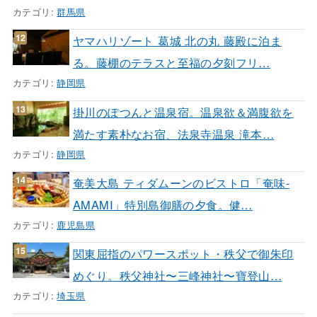
カテゴリ:
群馬県
ヤマハリゾート 葛城 北の丸 藤殿に泊ま
る。藤棚のテラスと至福の夕刻フリ…
カテゴリ:
静岡県
掛川のぽつんと温泉宿。温泉欲＆満腹欲を
満たす素朴なお宿、法泉寺温泉 滝本…
カテゴリ:
静岡県
奄美大島 ティダムーンのビストロ「奄味-
AMAMI」特別島御膳の夕食。健…
カテゴリ:
鹿児島県
関東屈指のパワースポット・秩父で御朱印
めぐり。秩父神社〜三峰神社〜寶登山…
カテゴリ:
埼玉県