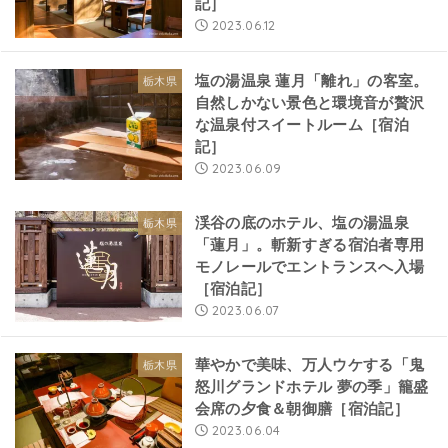
記］
2023.06.12
塩の湯温泉 蓮月「離れ」の客室。
栃木県
自然しかない景色と環境音が贅沢
な温泉付スイートルーム［宿泊
記］
2023.06.09
渓谷の底のホテル、塩の湯温泉
栃木県
「蓮月」。斬新すぎる宿泊者専用
モノレールでエントランスへ入場
［宿泊記］
2023.06.07
華やかで美味、万人ウケする「鬼
栃木県
怒川グランドホテル 夢の季」籠盛
会席の夕食＆朝御膳［宿泊記］
2023.06.04