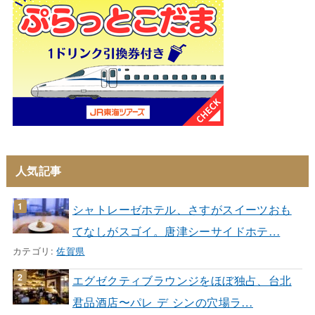
人気記事
シャトレーゼホテル、さすがスイーツおも
てなしがスゴイ。唐津シーサイドホテ…
カテゴリ:
佐賀県
エグゼクティブラウンジをほぼ独占、台北
君品酒店〜パレ デ シンの穴場ラ…