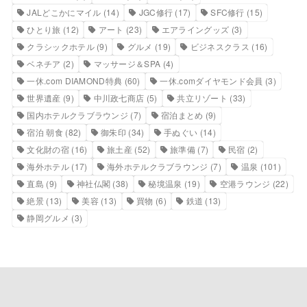
JALどこかにマイル
(14)
JGC修行
(17)
SFC修行
(15)
ひとり旅
(12)
アート
(23)
エアライングッズ
(3)
クラシックホテル
(9)
グルメ
(19)
ビジネスクラス
(16)
ベネチア
(2)
マッサージ＆SPA
(4)
一休.com DIAMOND特典
(60)
一休.comダイヤモンド会員
(3)
世界遺産
(9)
中川政七商店
(5)
共立リゾート
(33)
国内ホテルクラブラウンジ
(7)
宿泊まとめ
(9)
宿泊 朝食
(82)
御朱印
(34)
手ぬぐい
(14)
文化財の宿
(16)
旅土産
(52)
旅準備
(7)
民宿
(2)
海外ホテル
(17)
海外ホテルクラブラウンジ
(7)
温泉
(101)
直島
(9)
神社仏閣
(38)
秘境温泉
(19)
空港ラウンジ
(22)
絶景
(13)
美容
(13)
買物
(6)
鉄道
(13)
静岡グルメ
(3)