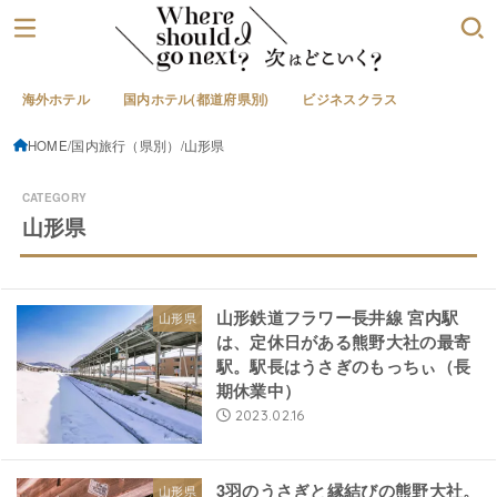
海外ホテル
国内ホテル(都道府県別)
ビジネスクラス
HOME
国内旅行（県別）
山形県
山形県
山形鉄道フラワー長井線 宮内駅
山形県
は、定休日がある熊野大社の最寄
駅。駅長はうさぎのもっちぃ（長
期休業中）
2023.02.16
3羽のうさぎと縁結びの熊野大社。
山形県