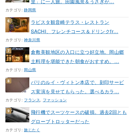
里」に一人旅。田園風景＆うさぎが…
カテゴリ:
静岡県
ラビスタ観音崎テラス・レストラン
SACHI、フレンチコース＆ドリンクfr…
カテゴリ:
神奈川県
倉敷美観地区の入口に立つ好立地。岡山郷
土料理を堪能できた朝食がおすすめ。…
カテゴリ:
岡山県
パリのルイ・ヴィトン本店で、刻印サービ
ス実演を見せてもらった。選べるカラ…
カテゴリ:
フランス
,
ファッション
飛行機でスーツケースの破損。過去2回とも
グローブトロッターだった
カテゴリ:
旅じたく