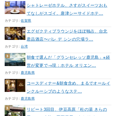
シャトレーゼホテル、さすがスイーツおも
てなしがスゴイ。唐津シーサイドホテ…
カテゴリ:
佐賀県
エグゼクティブラウンジをほぼ独占、台北
君品酒店〜パレ デ シンの穴場ラ…
カテゴリ:
台湾
朝食で選んだ「グランセレッソ鹿児島」※経
営が変更で→現：ホテル オリエン…
カテゴリ:
鹿児島県
コースディナー&朝食含め、まるでオールイ
ンクルーシブのようなステ…
カテゴリ:
鹿児島県
リピート3回目、伊豆高原「杜の湯 きらの