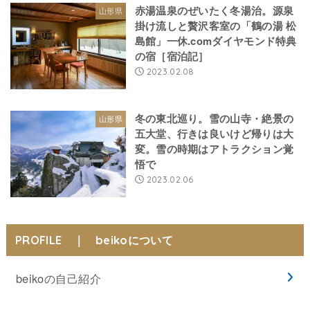
赤湯温泉のぜいたく冬湯治。源泉
山形県
掛け流しと贅沢客室の「鶴の湯 松
島館」一休.comダイヤモンド特典
の宿［宿泊記］
2023.02.08
冬の東北巡り。雪の山寺・絶景の
山形県
五大堂、行きは良いけど帰りは大
変。雪の時期はアトラクション覚
悟で
2023.02.06
PROFILE ｜ beikoについて
beikoの自己紹介