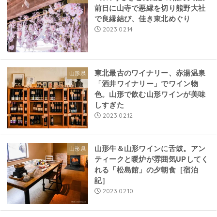
前日に山寺で悪縁を切り熊野大社
で良縁結び、佳き東北めぐり
2023.02.14
東北最古のワイナリー、赤湯温泉
山形県
「酒井ワイナリー」でワイン物
色。山形で飲む山形ワインが美味
しすぎた
2023.02.12
山形牛＆山形ワインに舌鼓。アン
山形県
ティークと暖炉が雰囲気UPしてく
れる「松島館」の夕朝食［宿泊
記］
2023.02.10