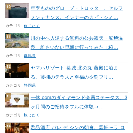
年季もののグローブ・トロッター、セルフ
メンテナンス。インナーのカビ・シミ…
カテゴリ:
旅じたく
川の中へ入湯する無料の公共露天・尻焼温
泉、誰もいない早朝に行ってみた［秘…
カテゴリ:
群馬県
ヤマハリゾート 葛城 北の丸 藤殿に泊ま
る。藤棚のテラスと至福の夕刻フリ…
カテゴリ:
静岡県
一休.comのダイヤモンド会員ステータス、3
ヶ月間のご招待をフルに体験→…
カテゴリ:
旅じたく
君品酒店 パレ デ シンの朝食。雲軒〜ラ ロ