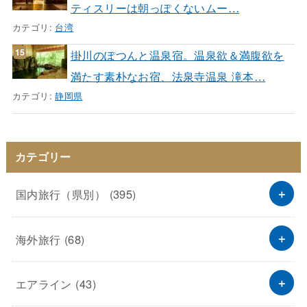
ティスリーは朝っぽくないムー…
カテゴリ:
台湾
掛川のぽつんと温泉宿。温泉欲＆満腹欲を
満たす素朴なお宿、法泉寺温泉 滝本…
カテゴリ:
静岡県
カテゴリー
国内旅行（県別）
(395)
海外旅行
(68)
エアライン
(43)