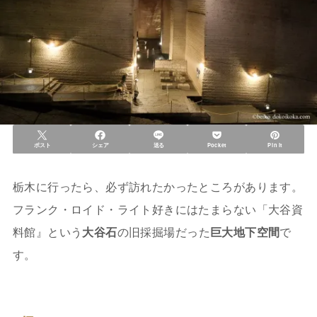
ポスト
シェア
送る
Pocket
Pin it
栃木に行ったら、必ず訪れたかったところがあります。
フランク・ロイド・ライト好きにはたまらない「大谷資
料館』という
大谷石
の旧採掘場だった
巨大地下空間
で
す。