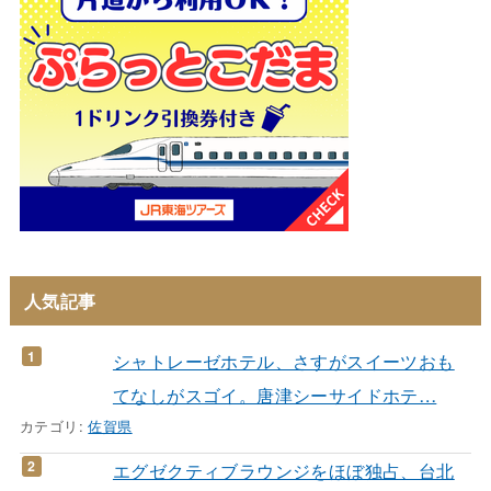
人気記事
シャトレーゼホテル、さすがスイーツおも
てなしがスゴイ。唐津シーサイドホテ…
カテゴリ:
佐賀県
エグゼクティブラウンジをほぼ独占、台北