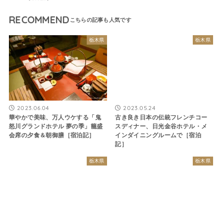
RECOMMEND
栃木県
栃木県
2023.06.04
2023.05.24
華やかで美味、万人ウケする「鬼
古き良き日本の伝統フレンチコー
怒川グランドホテル 夢の季」籠盛
スディナー、日光金谷ホテル・メ
会席の夕食＆朝御膳［宿泊記］
インダイニングルームで［宿泊
記］
栃木県
栃木県