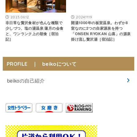
2023.06.12
2024.11.19
非日常な贅沢食材が色んな種類で
開湯1000年の板室温泉。わずか8
少しづつ、塩の湯温泉 蓮月の会食
室なのに2つの自家源泉を持つ
と、ワンランク上の朝食［宿泊
「ONSEN RYOKAN 山喜」の源泉
記］
掛け流し贅沢湯［宿泊記］
PROFILE ｜ beikoについて
beikoの自己紹介