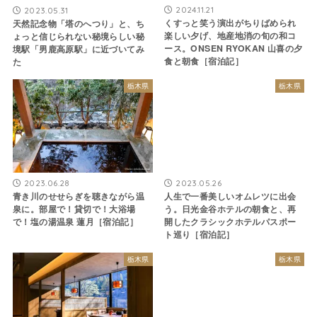
2023.05.31
2024.11.21
天然記念物「塔のへつり」と、ち
くすっと笑う演出がちりばめられ
ょっと信じられない秘境らしい秘
楽しい夕げ、地産地消の旬の和コ
境駅「男鹿高原駅」に近づいてみ
ース。ONSEN RYOKAN 山喜の夕
た
食と朝食［宿泊記］
栃木県
栃木県
2023.06.28
2023.05.26
青き川のせせらぎを聴きながら温
人生で一番美しいオムレツに出会
泉に。部屋で！貸切で！大浴場
う。日光金谷ホテルの朝食と、再
で！塩の湯温泉 蓮月［宿泊記］
開したクラシックホテルパスポー
ト巡り［宿泊記］
栃木県
栃木県