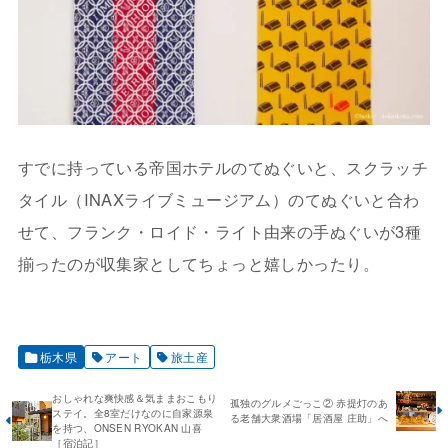
すでに持っている帝国ホテルのてぬぐいと、スクラッチ
タイル（INAXライブミュージアム）のてぬぐいと合わ
せて、フランク・ロイド・ライト由来の手ぬぐいが3種
揃ったのが収集家としてちょっと嬉しかったり。
栃木県
アート
旅土産
おしゃれな爽快感＆気ままおこもり
孤独のグルメごっこ② 赤提灯のあ
ステイ。全8室だけなのに自家源泉
る老舗大衆酒場「居酒屋 庄助」へ
を持つ、ONSEN RYOKAN 山喜
［宿泊記］