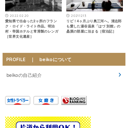
2022.02.20
2021.12.13
愛知県で出会った2ヶ所のフラン
リピ！4ヶ月ぶり奥三河へ。清志郎
ク・ロイド・ライト作品。明治
も愛した湯谷温泉「はづ 別館」の
村・帝国ホテルと常滑製のレンガ
贔屓の部屋に泊まる［宿泊記］
［世界文化遺産］
PROFILE ｜ beikoについて
beikoの自己紹介