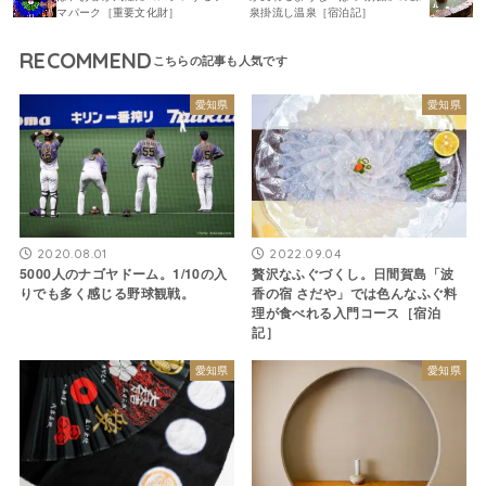
マパーク［重要文化財］
泉掛流し温泉［宿泊記］
RECOMMEND
愛知県
愛知県
2020.08.01
2022.09.04
5000人のナゴヤドーム。1/10の入
贅沢なふぐづくし。日間賀島「波
りでも多く感じる野球観戦。
香の宿 さだや」では色んなふぐ料
理が食べれる入門コース［宿泊
記］
愛知県
愛知県