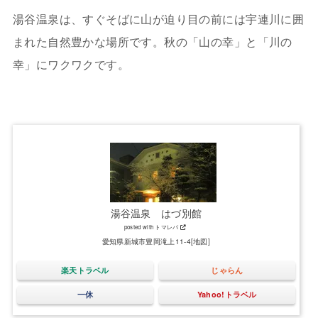
湯谷温泉は、すぐそばに山が迫り目の前には宇連川に囲
まれた自然豊かな場所です。秋の「山の幸」と「川の
幸」にワクワクです。
湯谷温泉 はづ別館
posted with
トマレバ
愛知県新城市豊岡滝上11-4
[地図]
楽天トラベル
じゃらん
一休
Yahoo!トラベル