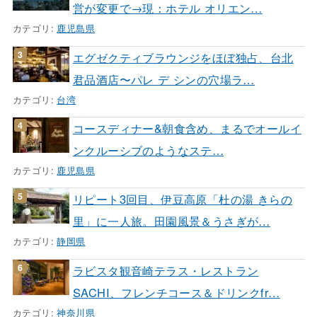
営が変更で→現：ホテル オリエン…
カテゴリ:
鹿児島県
エグゼクティブラウンジをほぼ独占、台北
君品酒店〜パレ デ シンの穴場ラ…
カテゴリ:
台湾
コースディナー&朝食含め、まるでオールイ
ンクルーシブのようなステ…
カテゴリ:
鹿児島県
リピート3回目、伊豆高原「杜の湯 きらの
里」に一人旅。田園風景＆うさぎが…
カテゴリ:
静岡県
ラビスタ観音崎テラス・レストラン
SACHI、フレンチコース＆ドリンクfr…
カテゴリ:
神奈川県