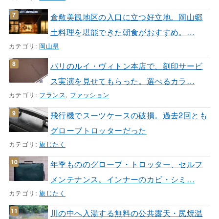
倉敷美観地区の入口に立つ好立地。岡山郷
土料理を堪能できた朝食がおすすめ。…
カテゴリ:
岡山県
パリのルイ・ヴィトン本店で、刻印サービ
ス実演を見せてもらった。選べるカラ…
カテゴリ:
フランス
,
ファッション
飛行機でスーツケースの破損。過去2回とも
グローブトロッターだった
カテゴリ:
旅じたく
年季もののグローブ・トロッター、セルフ
メンテナンス。インナーのカビ・シミ…
カテゴリ:
旅じたく
川の中へ入湯する無料の公共露天・尻焼温