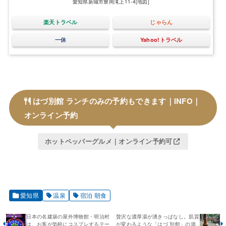
愛知県新城市豊岡滝上11-4
[地図]
楽天トラベル
じゃらん
一休
Yahoo!トラベル
はづ別館 ランチのみの予約もできます｜INFO｜
オンライン予約
ホットペッパーグルメ｜オンライン予約可
愛知県
温泉
宿泊 朝食
日本の名建築の屋外博物館・明治村
贅沢な濃厚湯が湧きっぱなし。肌質
は、お客が気軽にコスプレするテー
が変わるような「はづ 別館」の源