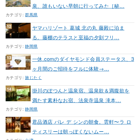
泉、誰もいない早朝に行ってみた［秘…
カテゴリ:
群馬県
ヤマハリゾート 葛城 北の丸 藤殿に泊ま
る。藤棚のテラスと至福の夕刻フリ…
カテゴリ:
静岡県
一休.comのダイヤモンド会員ステータス、3
ヶ月間のご招待をフルに体験→…
カテゴリ:
旅じたく
掛川のぽつんと温泉宿。温泉欲＆満腹欲を
満たす素朴なお宿、法泉寺温泉 滝本…
カテゴリ:
静岡県
君品酒店 パレ デ シンの朝食。雲軒〜ラ ロ
ティスリーは朝っぽくないムー…