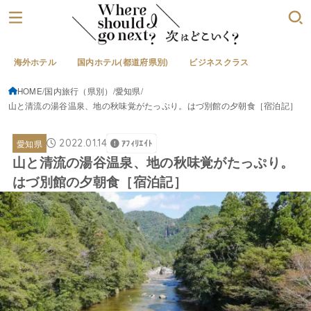
海外ホテル
国内ホテル(都道府県別)
ビジネスクラス
HOME
国内旅行（県別）
愛知県
山と清流の湯谷温泉、地の秋味覚がたっぷり。はづ別館の夕朝食［宿泊記］
2022.01.14
愛知県
ｱﾌｨﾘｴｲﾄ
山と清流の湯谷温泉、地の秋味覚がたっぷり。
はづ別館の夕朝食［宿泊記］