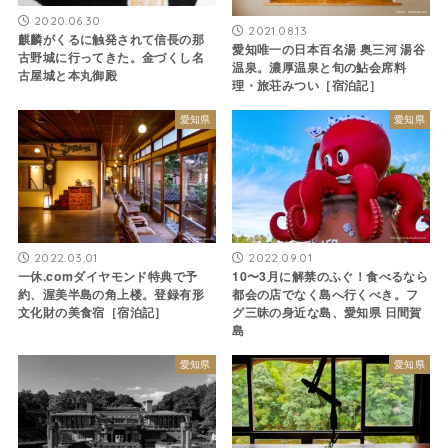
2020.06.30
2021.08.13
麒麟がくるに触発されて信長の那
愛知唯一の日本百名湯 奥三河 湯谷
古野城に行ってきた。金づくし名
温泉。濃厚温泉と旬の鮎会席料
古屋城と本丸御殿
理・旅荘みつい［宿泊記］
愛知県
愛知県
2022.03.01
2022.09.01
一休.comダイヤモンド特典で予
10〜3月に解禁のふぐ！食べるなら
約、渥美半島の角上楼。登録有形
都会の店でなく島へ行くべき。フ
文化財の美食宿［宿泊記］
グ三昧の身近な島、愛知県 日間賀
島
愛知県
愛知県