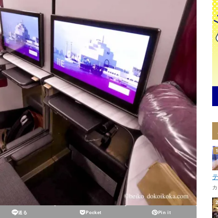
カ
送る
Pocket
Pin it