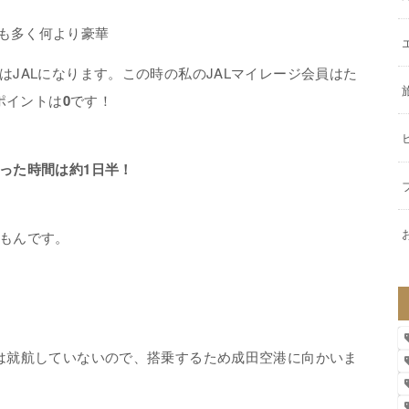
トも多く何より豪華
JALになります。この時の私のJALマイレージ会員はた
ポイントは
0
です！
った時間は約1日半！
もんです。
ト
は就航していないので、搭乗するため成田空港に向かいま