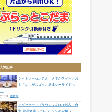
人気記事
シャトレーゼホテル、さすがスイーツお
もてなしがスゴイ。唐津シーサイドホ
テ…
テゴリ:
佐賀県
エグゼクティブラウンジをほぼ独占、台
北 君品酒店〜パレ デ シンの穴場ラ…