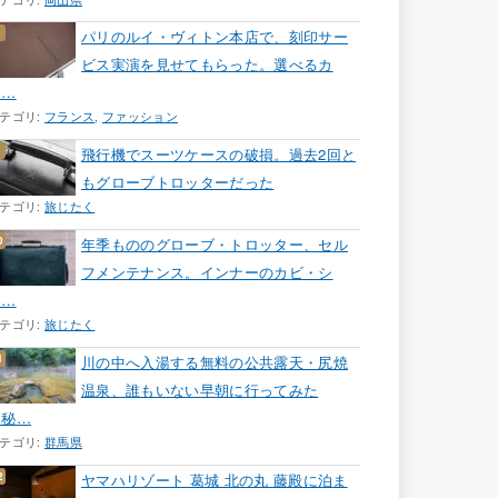
パリのルイ・ヴィトン本店で、刻印サー
ビス実演を見せてもらった。選べるカ
ラ…
テゴリ:
フランス
,
ファッション
飛行機でスーツケースの破損。過去2回と
もグローブトロッターだった
テゴリ:
旅じたく
年季もののグローブ・トロッター、セル
フメンテナンス。インナーのカビ・シ
ミ…
テゴリ:
旅じたく
川の中へ入湯する無料の公共露天・尻焼
温泉、誰もいない早朝に行ってみた
［秘…
テゴリ:
群馬県
ヤマハリゾート 葛城 北の丸 藤殿に泊ま