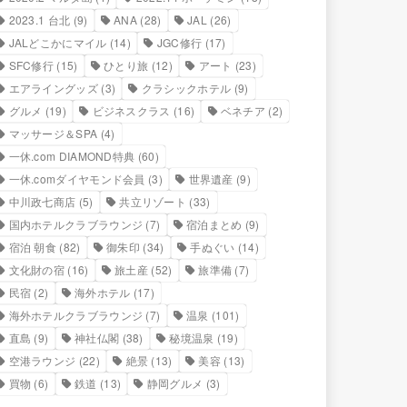
2023.1 台北
(9)
ANA
(28)
JAL
(26)
JALどこかにマイル
(14)
JGC修行
(17)
SFC修行
(15)
ひとり旅
(12)
アート
(23)
エアライングッズ
(3)
クラシックホテル
(9)
グルメ
(19)
ビジネスクラス
(16)
ベネチア
(2)
マッサージ＆SPA
(4)
一休.com DIAMOND特典
(60)
一休.comダイヤモンド会員
(3)
世界遺産
(9)
中川政七商店
(5)
共立リゾート
(33)
国内ホテルクラブラウンジ
(7)
宿泊まとめ
(9)
宿泊 朝食
(82)
御朱印
(34)
手ぬぐい
(14)
文化財の宿
(16)
旅土産
(52)
旅準備
(7)
民宿
(2)
海外ホテル
(17)
海外ホテルクラブラウンジ
(7)
温泉
(101)
直島
(9)
神社仏閣
(38)
秘境温泉
(19)
空港ラウンジ
(22)
絶景
(13)
美容
(13)
買物
(6)
鉄道
(13)
静岡グルメ
(3)