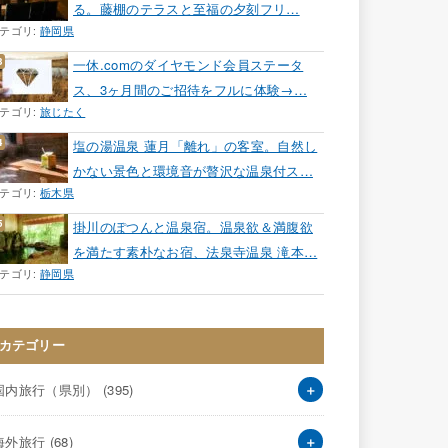
る。藤棚のテラスと至福の夕刻フリ…
テゴリ:
静岡県
一休.comのダイヤモンド会員ステータ
ス、3ヶ月間のご招待をフルに体験→…
テゴリ:
旅じたく
塩の湯温泉 蓮月「離れ」の客室。自然し
かない景色と環境音が贅沢な温泉付ス…
テゴリ:
栃木県
掛川のぽつんと温泉宿。温泉欲＆満腹欲
を満たす素朴なお宿、法泉寺温泉 滝本…
テゴリ:
静岡県
カテゴリー
国内旅行（県別）
(395)
海外旅行
(68)