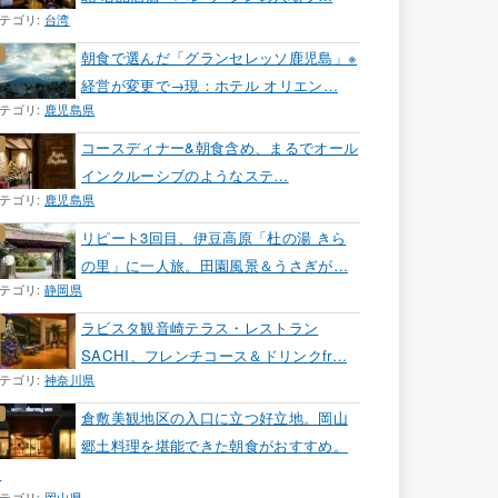
テゴリ:
台湾
朝食で選んだ「グランセレッソ鹿児島」※
経営が変更で→現：ホテル オリエン…
テゴリ:
鹿児島県
コースディナー&朝食含め、まるでオール
インクルーシブのようなステ…
テゴリ:
鹿児島県
リピート3回目、伊豆高原「杜の湯 きら
の里」に一人旅。田園風景＆うさぎが…
テゴリ:
静岡県
ラビスタ観音崎テラス・レストラン
SACHI、フレンチコース＆ドリンクfr…
テゴリ:
神奈川県
倉敷美観地区の入口に立つ好立地。岡山
郷土料理を堪能できた朝食がおすすめ。
…
テゴリ:
岡山県