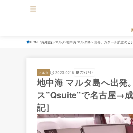
HOME
海外旅行
マルタ
地中海 マルタ島へ出発。カタール航空のビジネ
2023.02.18
ｱﾌｨﾘｴｲﾄ
マルタ
地中海 マルタ島へ出発
ス”Qsuite”で名古
記］