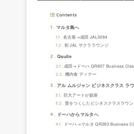
Contents
マルタ島へ
1
名古屋→成田 JAL3084
1.1
初 JAL サクララウンジ
1.2
Qsuite
2
成田→ドーハ QR807 Business Clas
2.1
機内食 ディナー
2.2
アル ムルジャン ビジネスクラス ラ
3
巨大アートが鎮座
3.1
贅をつくしたビシネスクラスラウン
3.2
ドーハからマルタへ
4
ドーハ→マルタ QR383 Business Cl
4.1