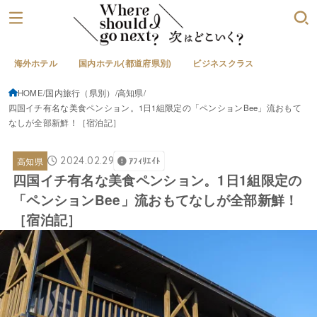
海外ホテル
国内ホテル(都道府県別)
ビジネスクラス
HOME
国内旅行（県別）
高知県
四国イチ有名な美食ペンション。1日1組限定の「ペンションBee」流おもて
なしが全部新鮮！［宿泊記］
2024.02.29
高知県
ｱﾌｨﾘｴｲﾄ
四国イチ有名な美食ペンション。1日1組限定の
「ペンションBee」流おもてなしが全部新鮮！
［宿泊記］