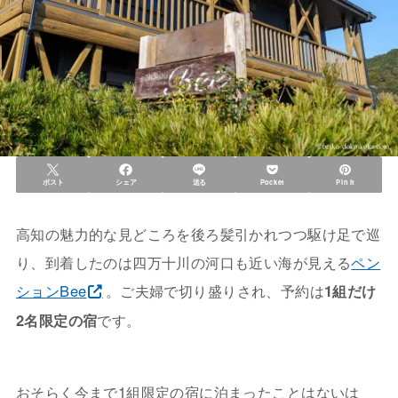
ポスト
シェア
送る
Pocket
Pin it
高知の魅力的な見どころを後ろ髪引かれつつ駆け足で巡
り、到着したのは四万十川の河口も近い海が見える
ペン
ションBee
。ご夫婦で切り盛りされ、予約は
1組だけ
2名限定の宿
です。
おそらく今まで1組限定の宿に泊まったことはないは