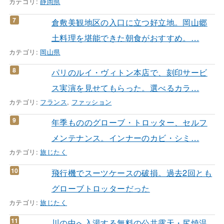
カテゴリ:
静岡県
倉敷美観地区の入口に立つ好立地。岡山郷
土料理を堪能できた朝食がおすすめ。…
カテゴリ:
岡山県
パリのルイ・ヴィトン本店で、刻印サービ
ス実演を見せてもらった。選べるカラ…
カテゴリ:
フランス
,
ファッション
年季もののグローブ・トロッター、セルフ
メンテナンス。インナーのカビ・シミ…
カテゴリ:
旅じたく
飛行機でスーツケースの破損。過去2回とも
グローブトロッターだった
カテゴリ:
旅じたく
川の中へ入湯する無料の公共露天・尻焼温