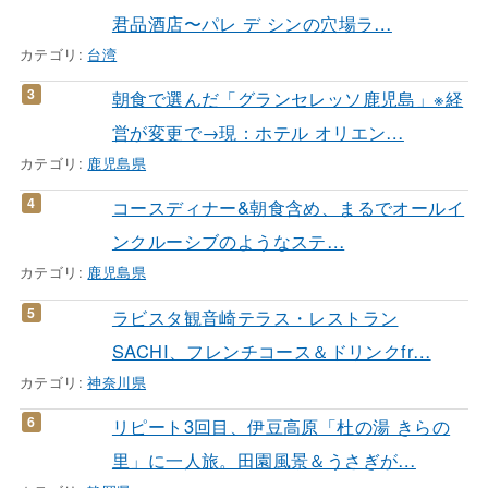
君品酒店〜パレ デ シンの穴場ラ…
カテゴリ:
台湾
朝食で選んだ「グランセレッソ鹿児島」※経
営が変更で→現：ホテル オリエン…
カテゴリ:
鹿児島県
コースディナー&朝食含め、まるでオールイ
ンクルーシブのようなステ…
カテゴリ:
鹿児島県
ラビスタ観音崎テラス・レストラン
SACHI、フレンチコース＆ドリンクfr…
カテゴリ:
神奈川県
リピート3回目、伊豆高原「杜の湯 きらの
里」に一人旅。田園風景＆うさぎが…