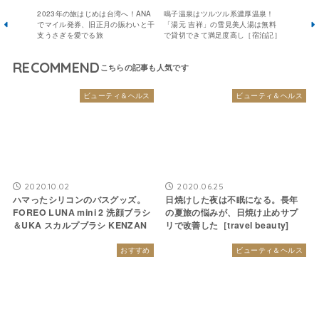
2023年の旅はじめは台湾へ！ANA
鳴子温泉はツルツル系濃厚温泉！
でマイル発券、旧正月の賑わいと干
「湯元 吉祥」の雪見美人湯は無料
支うさぎを愛でる旅
で貸切できて満足度高し［宿泊記］
RECOMMEND
ビューティ＆ヘルス
ビューティ＆ヘルス
2020.10.02
2020.06.25
ハマったシリコンのバスグッズ。
日焼けした夜は不眠になる。長年
FOREO LUNA mini 2 洗顔ブラシ
の夏旅の悩みが、日焼け止めサプ
＆UKA スカルプブラシ KENZAN
リで改善した［travel beauty]
おすすめ
ビューティ＆ヘルス