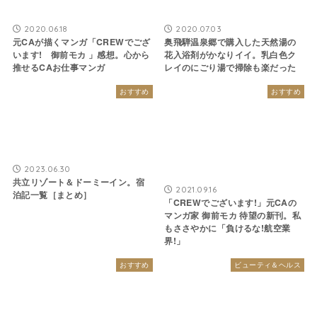
2020.06.18
2020.07.03
元CAが描くマンガ「CREWでござ
奥飛騨温泉郷で購入した天然湯の
います! 御前モカ 」感想。心から
花入浴剤がかなりイイ。乳白色ク
推せるCAお仕事マンガ
レイのにごり湯で掃除も楽だった
おすすめ
おすすめ
2023.06.30
共立リゾート＆ドーミーイン。宿
2021.09.16
泊記一覧［まとめ］
「CREWでございます!」元CAの
マンガ家 御前モカ 待望の新刊。私
もささやかに「負けるな!航空業
界!」
おすすめ
ビューティ＆ヘルス