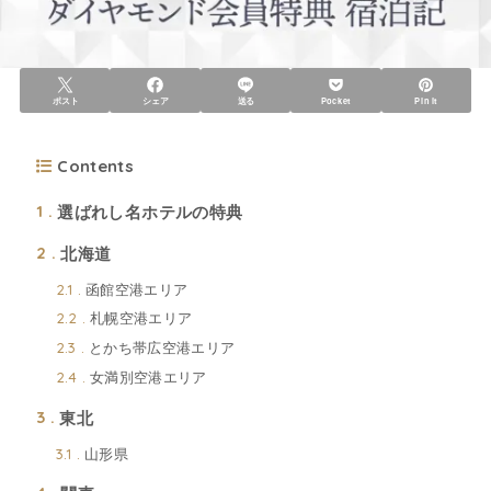
ポスト
シェア
送る
Pocket
Pin it
Contents
選ばれし名ホテルの特典
1
北海道
2
函館空港エリア
2.1
札幌空港エリア
2.2
とかち帯広空港エリア
2.3
女満別空港エリア
2.4
東北
3
山形県
3.1