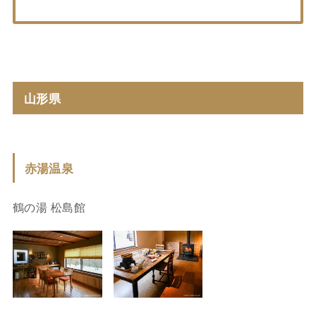
山形県
赤湯温泉
鶴の湯 松島館