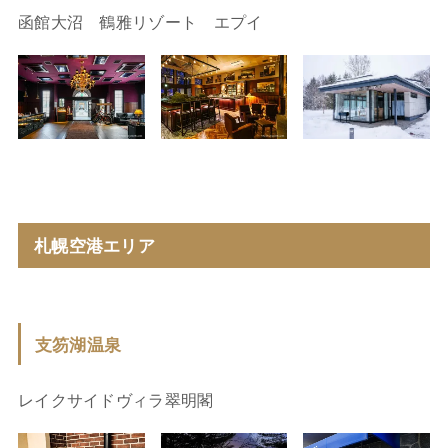
函館大沼 鶴雅リゾート エプイ
札幌空港エリア
支笏湖温泉
レイクサイドヴィラ翠明閣