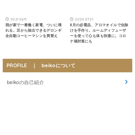
2021.06.11
2020.07.21
我が家で一番働く家電、ついに壊
8月の必需品、アロマオイルで虫除
れる。豆から抽出できるデロンギ
けを手作り。ルームディフューザ
全自動コーヒーマシンを買替え
ーを使って心も体も快適に。コロ
ナ禍対策にも
PROFILE ｜ beikoについて
beikoの自己紹介