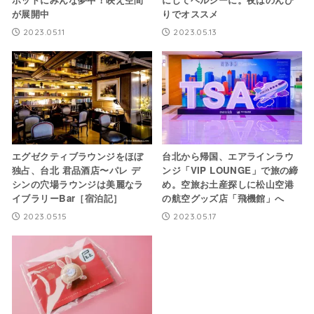
が展開中
りでオススメ
2023.05.11
2023.05.13
エグゼクティブラウンジをほぼ
台北から帰国、エアラインラウ
独占、台北 君品酒店〜パレ デ
ンジ「VIP LOUNGE」で旅の締
シンの穴場ラウンジは美麗なラ
め。空旅お土産探しに松山空港
イブラリーBar［宿泊記］
の航空グッズ店「飛機館」へ
2023.05.15
2023.05.17