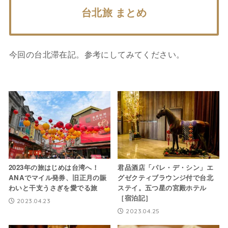
台北旅 まとめ
今回の台北滞在記。参考にしてみてください。
2023年の旅はじめは台湾へ！
君品酒店「パレ・デ・シン」エ
ANAでマイル発券、旧正月の賑
グゼクティブラウンジ付で台北
わいと干支うさぎを愛でる旅
ステイ。五つ星の宮殿ホテル
［宿泊記］
2023.04.23
2023.04.25