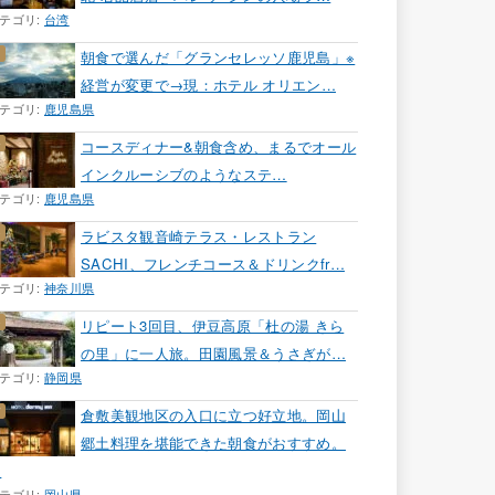
テゴリ:
台湾
朝食で選んだ「グランセレッソ鹿児島」※
経営が変更で→現：ホテル オリエン…
テゴリ:
鹿児島県
コースディナー&朝食含め、まるでオール
インクルーシブのようなステ…
テゴリ:
鹿児島県
ラビスタ観音崎テラス・レストラン
SACHI、フレンチコース＆ドリンクfr…
テゴリ:
神奈川県
リピート3回目、伊豆高原「杜の湯 きら
の里」に一人旅。田園風景＆うさぎが…
テゴリ:
静岡県
倉敷美観地区の入口に立つ好立地。岡山
郷土料理を堪能できた朝食がおすすめ。
…
テゴリ:
岡山県