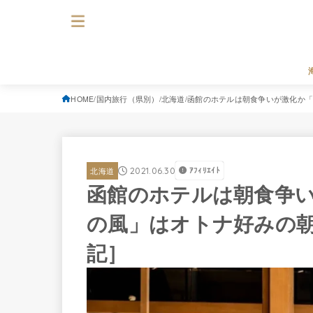
HOME
国内旅行（県別）
北海道
函館のホテルは朝食争いが激化か「H
2021.06.30
ｱﾌｨﾘｴｲﾄ
北海道
函館のホテルは朝食争いが
の風」はオトナ好みの
記］