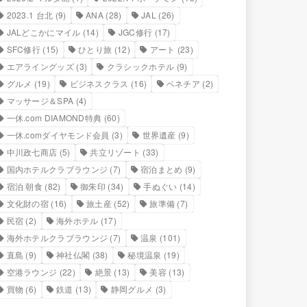
2023.1 台北
(9)
ANA
(28)
JAL
(26)
JALどこかにマイル
(14)
JGC修行
(17)
SFC修行
(15)
ひとり旅
(12)
アート
(23)
エアライングッズ
(3)
クラシックホテル
(9)
グルメ
(19)
ビジネスクラス
(16)
ベネチア
(2)
マッサージ＆SPA
(4)
一休.com DIAMOND特典
(60)
一休.comダイヤモンド会員
(3)
世界遺産
(9)
中川政七商店
(5)
共立リゾート
(33)
国内ホテルクラブラウンジ
(7)
宿泊まとめ
(9)
宿泊 朝食
(82)
御朱印
(34)
手ぬぐい
(14)
文化財の宿
(16)
旅土産
(52)
旅準備
(7)
民宿
(2)
海外ホテル
(17)
海外ホテルクラブラウンジ
(7)
温泉
(101)
直島
(9)
神社仏閣
(38)
秘境温泉
(19)
空港ラウンジ
(22)
絶景
(13)
美容
(13)
買物
(6)
鉄道
(13)
静岡グルメ
(3)