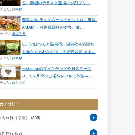
る。藤棚のテラスと至福の夕刻フリ…
テゴリ:
静岡県
奄美大島 ティダムーンのビストロ「奄味-
AMAMI」特別島御膳の夕食。健…
テゴリ:
鹿児島県
掛川のぽつんと温泉宿。温泉欲＆満腹欲
を満たす素朴なお宿、法泉寺温泉 滝本…
テゴリ:
静岡県
一休.comのダイヤモンド会員ステータ
ス、3ヶ月間のご招待をフルに体験→…
テゴリ:
旅じたく
カテゴリー
国内旅行（県別）
(395)
海外旅行
(68)