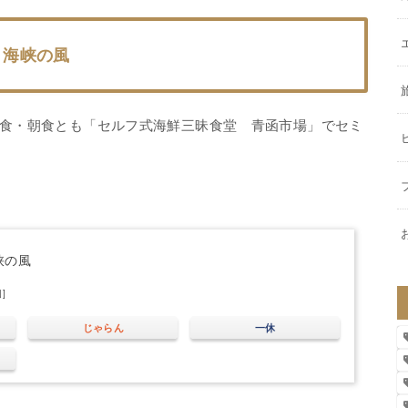
海峡の風
食・朝食とも「セルフ式海鮮三昧食堂 青函市場」でセミ
峡の風
]
じゃらん
一休