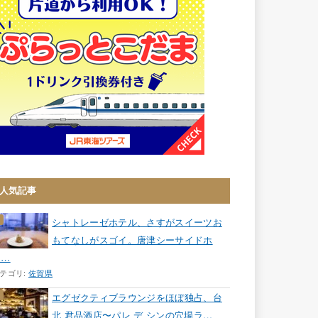
人気記事
シャトレーゼホテル、さすがスイーツお
もてなしがスゴイ。唐津シーサイドホ
テ…
テゴリ:
佐賀県
エグゼクティブラウンジをほぼ独占、台
北 君品酒店〜パレ デ シンの穴場ラ…