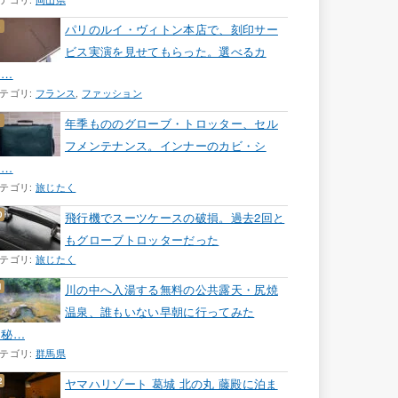
パリのルイ・ヴィトン本店で、刻印サー
ビス実演を見せてもらった。選べるカ
ラ…
テゴリ:
フランス
,
ファッション
年季もののグローブ・トロッター、セル
フメンテナンス。インナーのカビ・シ
ミ…
テゴリ:
旅じたく
飛行機でスーツケースの破損。過去2回と
もグローブトロッターだった
テゴリ:
旅じたく
川の中へ入湯する無料の公共露天・尻焼
温泉、誰もいない早朝に行ってみた
［秘…
テゴリ:
群馬県
ヤマハリゾート 葛城 北の丸 藤殿に泊ま