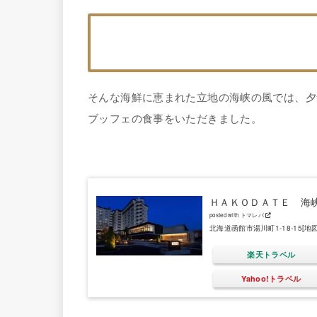
そんな海鮮に恵まれた立地の海峡の風では、夕
ブッフェの食事をいただきました。
ＨＡＫＯＤＡＴＥ 海
posted with
トマレバ
北海道函館市湯川町1-18-15
[地図
楽天トラベル
Yahoo!トラベル