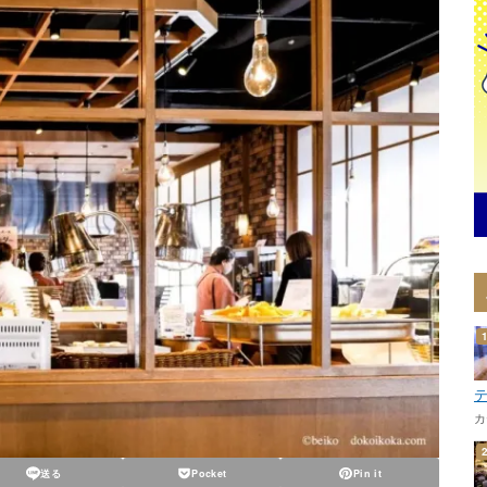
カ
送る
Pocket
Pin it