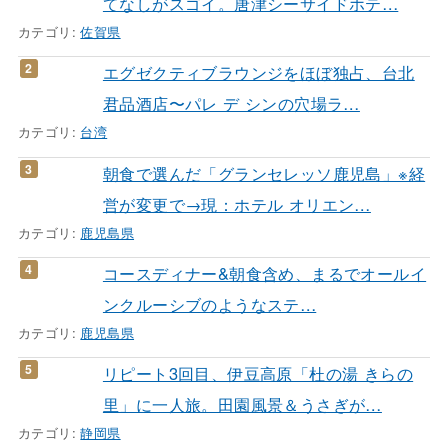
てなしがスゴイ。唐津シーサイドホテ…
カテゴリ:
佐賀県
エグゼクティブラウンジをほぼ独占、台北
君品酒店〜パレ デ シンの穴場ラ…
カテゴリ:
台湾
朝食で選んだ「グランセレッソ鹿児島」※経
営が変更で→現：ホテル オリエン…
カテゴリ:
鹿児島県
コースディナー&朝食含め、まるでオールイ
ンクルーシブのようなステ…
カテゴリ:
鹿児島県
リピート3回目、伊豆高原「杜の湯 きらの
里」に一人旅。田園風景＆うさぎが…
カテゴリ:
静岡県