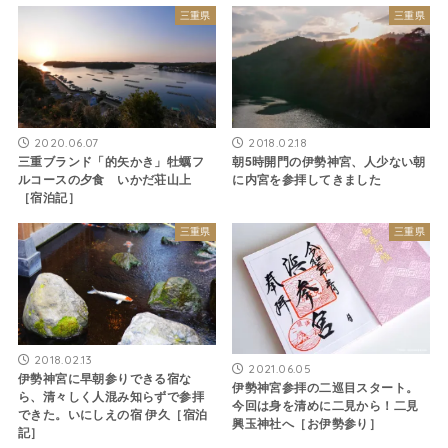
三重県
三重県
2020.06.07
2018.02.18
三重ブランド「的矢かき」牡蠣フ
朝5時開門の伊勢神宮、人少ない朝
ルコースの夕食 いかだ荘山上
に内宮を参拝してきました
［宿泊記］
三重県
三重県
2018.02.13
2021.06.05
伊勢神宮に早朝参りできる宿な
伊勢神宮参拝の二巡目スタート。
ら、清々しく人混み知らずで参拝
今回は身を清めに二見から！二見
できた。いにしえの宿 伊久［宿泊
興玉神社へ［お伊勢参り］
記］