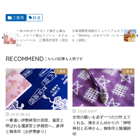
三重県
鉄道
一休.comダイヤモンド修行も兼ね
大塚国際美術館のミュージアムカフ
て。メナード青山リゾート・ホテル
ェ「Giverny」のモナリザ パンケー
シャンベール、三重県伊賀市［宿泊
キ［徳島］
記］
RECOMMEND
三重県
三重県
2020.06.17
2021.06.02
女性の願いを必ず一つだけ叶えて
一番遠い伊勢神宮の別宮、遙宮と
くれる。海女さんゆかりの「神明
呼ばれる瀧原宮と伊雑宮へ。参拝
神社と石神さん」御朱印と陰陽師
と御朱印［お伊勢参り］
印