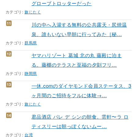
グローブトロッターだった
カテゴリ:
旅じたく
川の中へ入湯する無料の公共露天・尻焼温
泉、誰もいない早朝に行ってみた［秘…
カテゴリ:
群馬県
ヤマハリゾート 葛城 北の丸 藤殿に泊ま
る。藤棚のテラスと至福の夕刻フリ…
カテゴリ:
静岡県
一休.comのダイヤモンド会員ステータス、3
ヶ月間のご招待をフルに体験→…
カテゴリ:
旅じたく
君品酒店 パレ デ シンの朝食。雲軒〜ラ ロ
ティスリーは朝っぽくないムー…
カテゴリ:
台湾