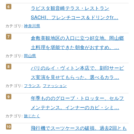
ラビスタ観音崎テラス・レストラン
SACHI、フレンチコース＆ドリンクfr…
カテゴリ:
神奈川県
倉敷美観地区の入口に立つ好立地。岡山郷
土料理を堪能できた朝食がおすすめ。…
カテゴリ:
岡山県
パリのルイ・ヴィトン本店で、刻印サービ
ス実演を見せてもらった。選べるカラ…
カテゴリ:
フランス
,
ファッション
年季もののグローブ・トロッター、セルフ
メンテナンス。インナーのカビ・シミ…
カテゴリ:
旅じたく
飛行機でスーツケースの破損。過去2回とも