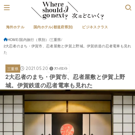
海外ホテル
国内ホテル(都道府県別)
ビジネスクラス
HOME
国内旅行（県別）
三重県
2大忍者のまち・伊賀市、忍者屋敷と伊賀上野城。伊賀鉄道の忍者電車も見れ
た
2021.05.20
三重県
ｱﾌｨﾘｴｲﾄ
2大忍者のまち・伊賀市、忍者屋敷と伊賀上野
城。伊賀鉄道の忍者電車も見れた