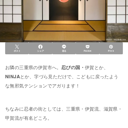
ポスト
シェア
送る
Pocket
Pin it
お隣の三重県の伊賀市へ。
忍びの国・
伊賀とか、
NINJA
とか、字づら見ただけで、こどもに戻ったよう
な無邪気テンションでアガります！
ちなみに忍者の街としては、三重県・伊賀流、滋賀県・
甲賀流が有名どころ。