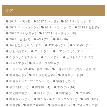
タグ
2017.1 パリ
(4)
2017.7 パリ
(9)
2017.9 バンコク
(3)
2017.11 バンコク
(4)
2019.1 バンコク
(5)
2019.9 台北
(5)
2020.2 マルタ島
(4)
2022.11 ホーチミン
(18)
2023.1 台北
(9)
ANA
(28)
JAL
(26)
JALどこかにマイル
(14)
JGC修行
(17)
SFC修行
(15)
ひとり旅
(12)
アート
(23)
エアライングッズ
(3)
クラシックホテル
(9)
グルメ
(19)
ビジネスクラス
(16)
ベネチア
(2)
マッサージ＆SPA
(4)
一休.com DIAMOND特典
(60)
一休.comダイヤモンド会員
(3)
世界遺産
(9)
中川政七商店
(5)
共立リゾート
(33)
国内ホテルクラブラウンジ
(7)
宿泊まとめ
(9)
宿泊 朝食
(82)
御朱印
(34)
手ぬぐい
(14)
文化財の宿
(16)
旅土産
(52)
旅準備
(7)
民宿
(2)
海外ホテル
(17)
海外ホテルクラブラウンジ
(7)
温泉
(101)
直島
(9)
神社仏閣
(38)
秘境温泉
(19)
空港ラウンジ
(22)