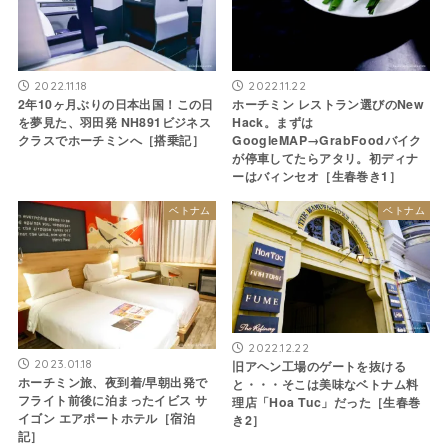
2022.11.18
2022.11.22
2年10ヶ月ぶりの日本出国！この日
ホーチミン レストラン選びのNew
を夢見た、羽田発 NH891ビジネス
Hack。まずは
クラスでホーチミンへ［搭乗記］
GoogleMAP→GrabFoodバイク
が停車してたらアタリ。初ディナ
ーはバィンセオ［生春巻き1］
ベトナム
ベトナム
2022.12.22
2023.01.18
旧アヘン工場のゲートを抜ける
ホーチミン旅、夜到着/早朝出発で
と・・・そこは美味なベトナム料
フライト前後に泊まったイビス サ
理店「Hoa Tuc」だった［生春巻
イゴン エアポートホテル［宿泊
き2］
記］