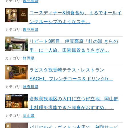
カテゴリ:
鹿児島県
コースディナー&朝食含め、まるでオールイ
ンクルーシブのようなステ…
カテゴリ:
鹿児島県
リピート3回目、伊豆高原「杜の湯 きらの
里」に一人旅。田園風景＆うさぎが…
カテゴリ:
静岡県
ラビスタ観音崎テラス・レストラン
SACHI、フレンチコース＆ドリンクfr…
カテゴリ:
神奈川県
倉敷美観地区の入口に立つ好立地。岡山郷
土料理を堪能できた朝食がおすすめ。…
カテゴリ:
岡山県
パリのルイ・ヴィトン本店で、刻印サービ