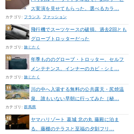
ス実演を見せてもらった。選べるカラ…
カテゴリ:
フランス
,
ファッション
飛行機でスーツケースの破損。過去2回とも
グローブトロッターだった
カテゴリ:
旅じたく
年季もののグローブ・トロッター、セルフ
メンテナンス。インナーのカビ・シミ…
カテゴリ:
旅じたく
川の中へ入湯する無料の公共露天・尻焼温
泉、誰もいない早朝に行ってみた［秘…
カテゴリ:
群馬県
ヤマハリゾート 葛城 北の丸 藤殿に泊ま
る。藤棚のテラスと至福の夕刻フリ…