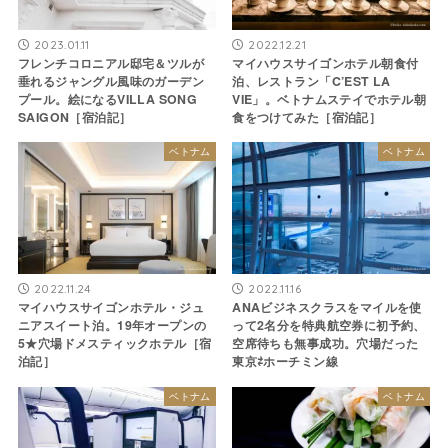
2023.01.11
2022.12.21
フレンチコロニアル邸宅＆ツルが
マイハウスサイゴンホテル朝食付
垂れるジャングル風味のガーデン
泊、レストラン「C’EST LA
プール。絵になるVILLA SONG
VIE」。ベトナムステイでホテル朝
SAIGON［宿泊記］
食をつけてみた［宿泊記］
ベトナム
ベトナム
2022.11.24
2022.11.16
マイハウスサイゴンホテル・ジュ
ANAビジネスクラスをマイルを使
ニアスイート泊。19年オープンの
って2名分を特典航空券に初予約、
5★穴場ドメスティックホテル［宿
空席待ちも無事成功。穴場だった
泊記］
東京⇄ホーチミン線
ベトナム
ベトナム