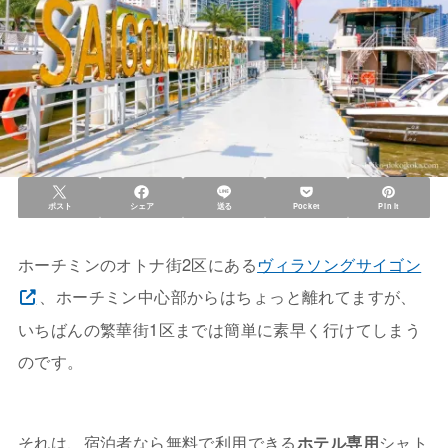
ポスト
シェア
送る
Pocket
Pin it
ホーチミンのオトナ街2区にある
ヴィラソングサイゴン
、ホーチミン中心部からはちょっと離れてますが、
いちばんの繁華街1区までは簡単に素早く行けてしまう
のです。
それは、宿泊者なら無料で利用できる
ホテル専用
シャト