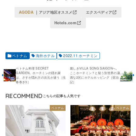
AGODA
｜
アジア地区オススメ
エクスペディア
Hotels.com
ベトナム
海外ホテル
2022.11 ホーチミン
ベトナム料理 SECRET
麗しきVILLA SONG SAIGONへ。
GARDEN。ホーチミンの隠れ家
ここホーチミン？と疑う別世界の瀟
は、さすが隠れ方の次元が違う［生
酒な2区にホテルホッピング［宿泊
春巻き3］
記］
RECOMMEND
ベトナム
ベトナム