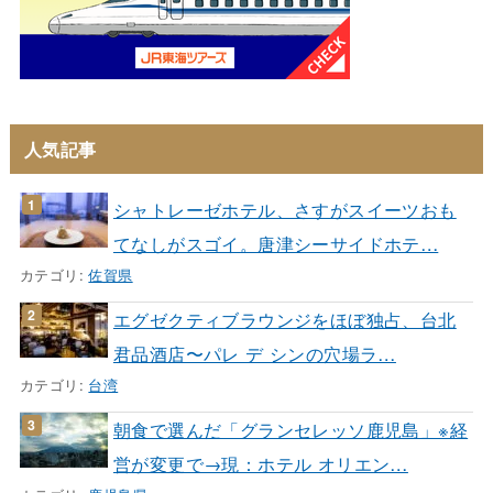
人気記事
シャトレーゼホテル、さすがスイーツおも
てなしがスゴイ。唐津シーサイドホテ…
カテゴリ:
佐賀県
エグゼクティブラウンジをほぼ独占、台北
君品酒店〜パレ デ シンの穴場ラ…
カテゴリ:
台湾
朝食で選んだ「グランセレッソ鹿児島」※経
営が変更で→現：ホテル オリエン…