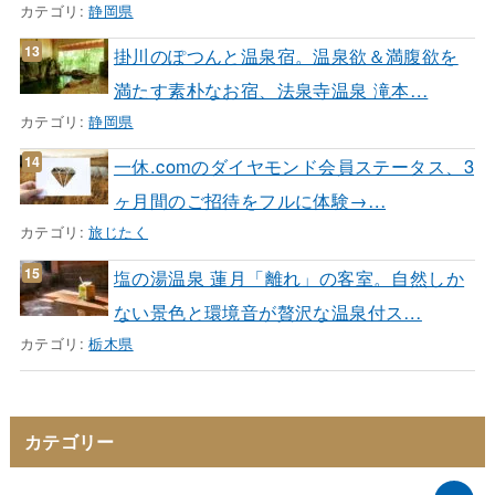
カテゴリ:
静岡県
掛川のぽつんと温泉宿。温泉欲＆満腹欲を
満たす素朴なお宿、法泉寺温泉 滝本…
カテゴリ:
静岡県
一休.comのダイヤモンド会員ステータス、3
ヶ月間のご招待をフルに体験→…
カテゴリ:
旅じたく
塩の湯温泉 蓮月「離れ」の客室。自然しか
ない景色と環境音が贅沢な温泉付ス…
カテゴリ:
栃木県
カテゴリー